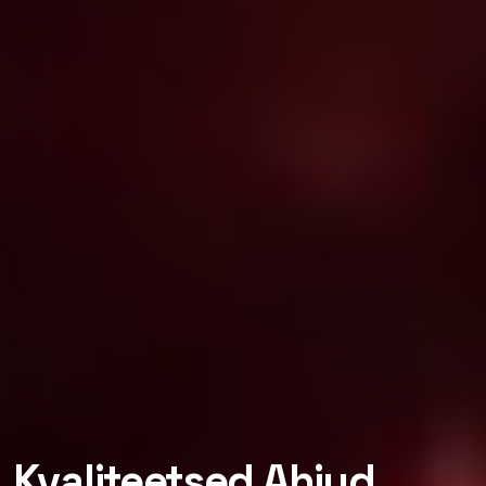
Kvaliteetsed
Ahjud